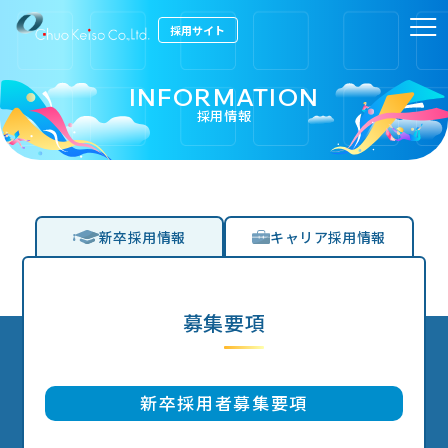
採用サイト
INFORMATION
採用情報
ホーム
HOME
会社を知る
COMPANY
新卒採用情報
キャリア採用情報
仕事を知る
JOB TYPE
働く環境
募集要項
ENVIRONMENT
先輩インタビュー
INTERVIEW
お知らせ
新卒採用者募集要項
NEWS
採用情報