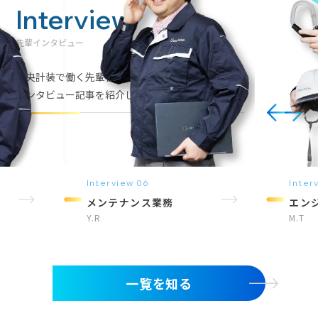
Interview
先輩インタビュー
中央計装で働く先輩社員の
インタビュー記事を紹介します。
Interview 06
Inter
メンテナンス業務
エン
Y.R
M.T
一覧を知る