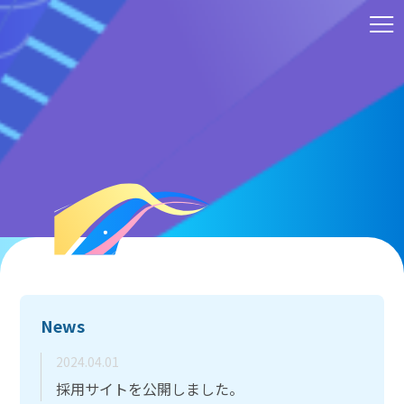
ホーム
中
HOME
央
計
会社を知る
装
と
COMPANY
仕事を知る
JOB TYPE
働く環境
ENVIRONMENT
先輩インタビュー
News
INTERVIEW
お知らせ
2024.04.01
NEWS
採用サイトを公開しました。
採用情報