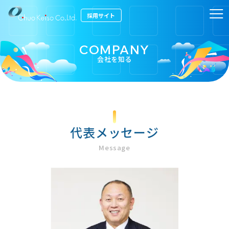
採用サイト
COMPANY
会社を知る
ホーム
HOME
会社を知る
COMPANY
仕事を知る
代表メッセージ
JOB TYPE
Message
働く環境
ENVIRONMENT
先輩インタビュー
INTERVIEW
お知らせ
NEWS
採用情報